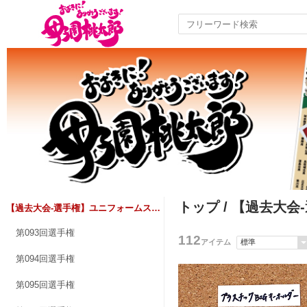
トップ
/ 【過去大
【過去大会-選手権】ユニフォームストラップ
第093回選手権
112
アイテム
第094回選手権
第095回選手権