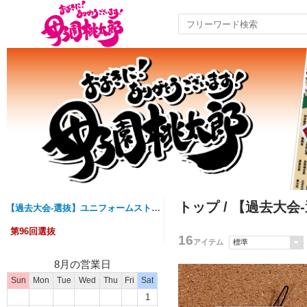
トップ
/
【過去大会
【過去大会-選抜】ユニフォームストラップ
第96回選抜
16
アイテム
8月の営業日
Sun
Mon
Tue
Wed
Thu
Fri
Sat
1