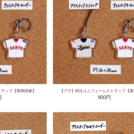
ラップ【第96回春】
【プラ】特注ユニフォームストラップ【第
円
900円