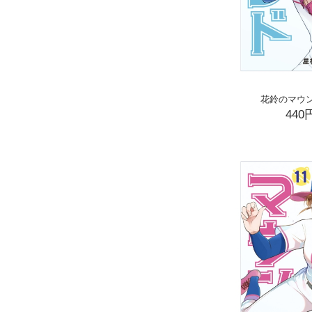
花鈴のマウン
440