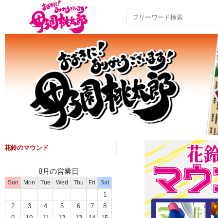
花鈴のマウンド
8月の営業日
Sun
Mon
Tue
Wed
Thu
Fri
Sat
1
2
3
4
5
6
7
8
9
10
11
12
13
14
15