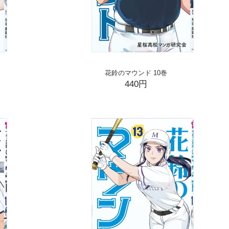
花鈴のマウンド 10巻
440円