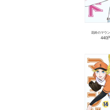
花鈴のマウン
440