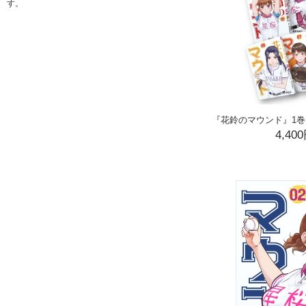
す。
『花鈴のマウンド』1巻
4,40