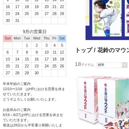
16
17
18
19
20
21
22
23
24
25
26
27
28
29
30
31
9月の営業日
Sun
Mon
Tue
Wed
Thu
Fri
Sat
1
2
3
4
5
トップ
/ 花鈴のマウ
6
7
8
9
10
11
12
13
14
15
16
17
18
19
18
アイテム
20
21
22
23
24
25
26
27
28
29
30
年末年始のご案内
12/10〜1/18 はHPにおける営業を休ま
せていただきます。
どうぞよろしくお願いいたします。
お盆休みのご案内
6/19～6/27はHPにおける営業を休ませ
ていただきます。
発送は28日から平常通り再開いたしま