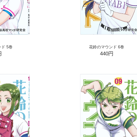
ド 5巻
花鈴のマウンド 6巻
円
440円