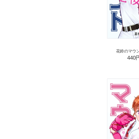
花鈴のマウン
440