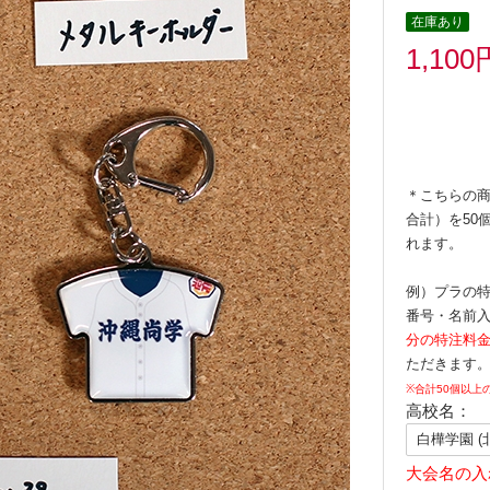
在庫あり
1,100
＊こちらの商
合計）を50
れます。
例）プラの特
番号・名前入
分の特注料金
ただきます
※合計50個以上
高校名：
大会名の入